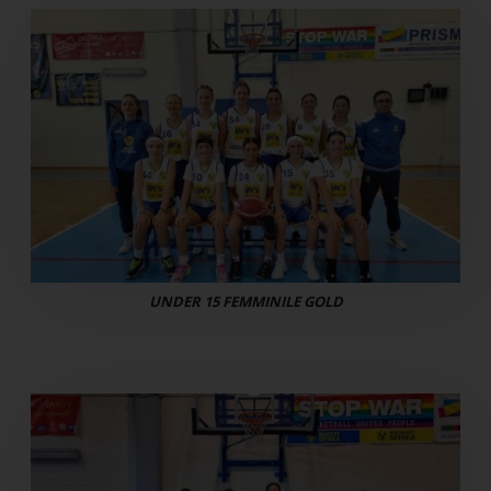
UNDER 15 FEMMINILE GOLD