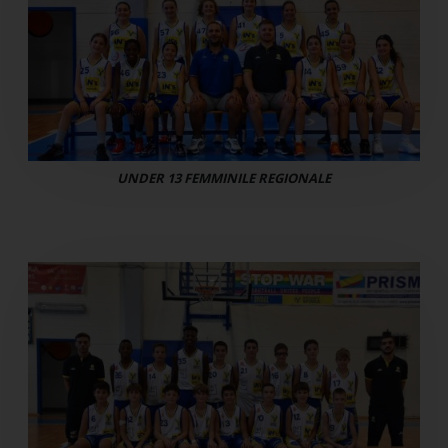
UNDER 13 FEMMINILE REGIONALE