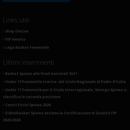
Links utili
Shop OnLine
FIP Veneto
Lega Basket Femminile
Ultimi inserimenti
Basket Spinea alle finali nazionali 3x3 !
Under 13 Femminile storica: dal titolo Regionale al Podio d'Italia
Under 17 Femminile per il titolo Interregionale, Sinergo Spinea si
classifica in seconda posizione
Centri Estivi Spinea 2026
Il Minibasket Spinea ottiene la Certificazione di Qualità FIP
2025/2026