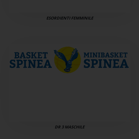
ESORDIENTI FEMMINILE
DR 3 MASCHILE