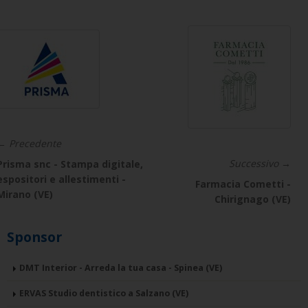
← Precedente
Successivo →
Prisma snc - Stampa digitale,
espositori e allestimenti -
Farmacia Cometti -
Mirano (VE)
Chirignago (VE)
Sponsor
DMT Interior - Arreda la tua casa - Spinea (VE)
ERVAS Studio dentistico a Salzano (VE)