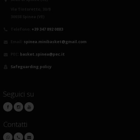
Via Tintoretto, 30/B
30038 Spinea (VE)
Telefono:
+39 347 892 0883
Email:
spinea.minibasket@gmail.com
PEC:
basket.spinea@pec.it
Safeguarding policy
Seguici su
Contatti