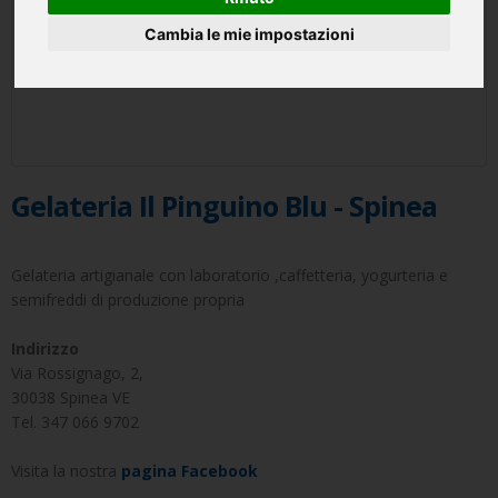
Cambia le mie impostazioni
Gelateria Il Pinguino Blu - Spinea
Gelateria artigianale con laboratorio ,caffetteria, yogurteria e
semifreddi di produzione propria
Indirizzo
Via Rossignago, 2,
30038 Spinea VE
Tel.
347 066 9702
Visita la nostra
pagina Facebook