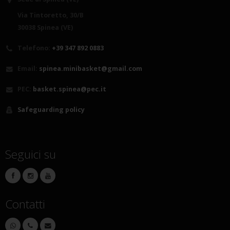
Via Tintoretto, 30/B
30038 Spinea (VE)
Telefono:
+39 347 892 0883
Email:
spinea.minibasket@gmail.com
PEC:
basket.spinea@pec.it
Safeguarding policy
Seguici su
Contatti