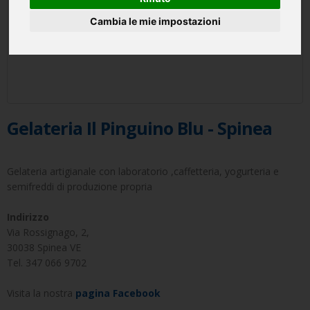
Cambia le mie impostazioni
Gelateria Il Pinguino Blu - Spinea
Gelateria artigianale con laboratorio ,caffetteria, yogurteria e
semifreddi di produzione propria
Indirizzo
Via Rossignago, 2,
30038 Spinea VE
Tel.
347 066 9702
Visita la nostra
pagina Facebook