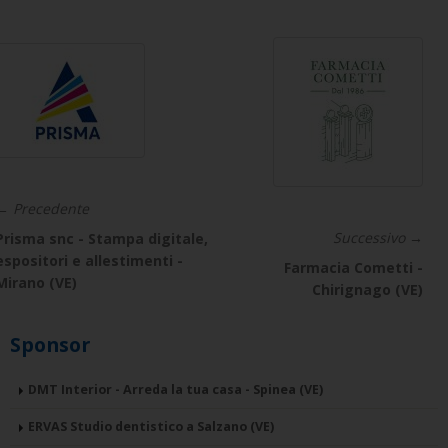
← Precedente
Successivo →
Prisma snc - Stampa digitale,
espositori e allestimenti -
Farmacia Cometti -
Mirano (VE)
Chirignago (VE)
Sponsor
DMT Interior - Arreda la tua casa - Spinea (VE)
ERVAS Studio dentistico a Salzano (VE)