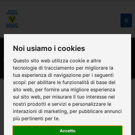
Noi usiamo i cookies
HOME
MODULISTICA E CONVENZIONI
Convenzione Non Solo Sport sconti
Questo sito web utilizza cookie e altre
fino al 25 % sugli articoli sportivi
tecnologie di tracciamento per migliorare la
tua esperienza di navigazione per i seguenti
scopi:
per abilitare le funzionalità di base del
sito web
,
per fornire una migliore esperienza
sul sito web
,
per misurare il tuo interesse nei
nostri prodotti e servizi e personalizzare le
interazioni di marketing
,
per pubblicare annunci
più pertinenti per te
.
Accetto