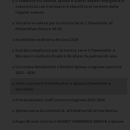
Il sodalizio tra Basket Spinea e Giants Basket Marghera si
concretizza con il primato in classifica al termine della
regular season.
Vittoria in volata per la nostra Serie C femminile: al
Palastefani finisce 44-42.
Assemblea ordinaria dei Soci 2025
Esordio complicato per la nostra serie C femminile: a
Merano il risultato finale è 66-46 per le padroni di casa.
Iscrizione Minibasket e Basket Spinea stagione sportiva
2025 - 2026
Vieni a provare il minibasket a Spinea (femminile e
maschile)
Presentazione staff tecnico stagione 2025-2026
Spinea cerca la continuità: al PalaPascoli arriva Motta
Dopo 40 anni ritorna il BASKET FEMMINILE SENIOR a Spinea